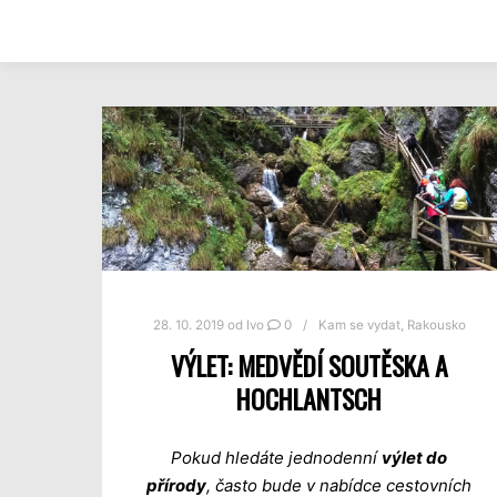
28. 10. 2019
od
Ivo
0
Kam se vydat
,
Rakousko
VÝLET: MEDVĚDÍ SOUTĚSKA A
HOCHLANTSCH
Pokud hledáte jednodenní
výlet do
přírody
, často bude v nabídce cestovních