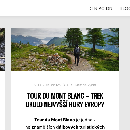
DEN PO DNI
BLO
6. 10. 2019
od
Ivo
0
Kam se vydat
TOUR DU MONT BLANC – TREK
OKOLO NEJVYŠŠÍ HORY EVROPY
Tour du Mont Blanc
je jedna z
nejznámějších
dálkových turistických