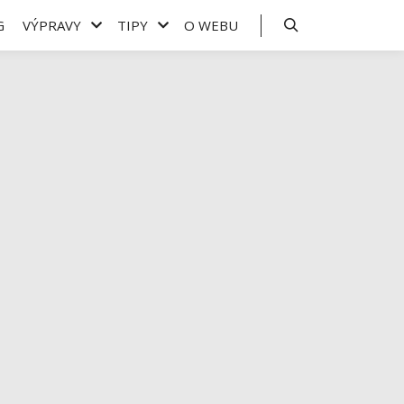
G
VÝPRAVY
TIPY
O WEBU