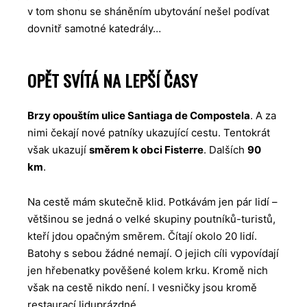
v tom shonu se sháněním ubytování nešel podívat
dovnitř samotné katedrály…
OPĚT SVÍTÁ NA LEPŠÍ ČASY
Brzy opouštím ulice Santiaga de Compostela
. A za
nimi čekají nové patníky ukazující cestu. Tentokrát
však ukazují
směrem k obci Fisterre
. Dalších
90
km
.
Na cestě mám skutečně klid. Potkávám jen pár lidí –
většinou se jedná o velké skupiny poutníků-turistů,
kteří jdou opačným směrem. Čítají okolo 20 lidí.
Batohy s sebou žádné nemají. O jejich cíli vypovídají
jen hřebenatky pověšené kolem krku. Kromě nich
však na cestě nikdo není. I vesničky jsou kromě
restaurací liduprázdné.