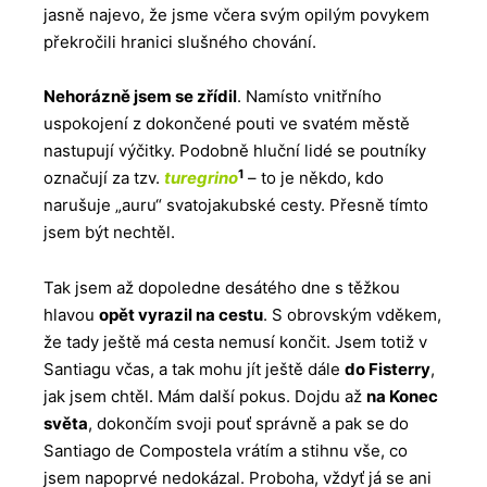
jasně najevo, že jsme včera svým opilým povykem
překročili hranici slušného chování.
Nehorázně jsem se zřídil
. Namísto vnitřního
uspokojení z dokončené pouti ve svatém městě
nastupují výčitky. Podobně hluční lidé se poutníky
1
označují za tzv.
turegrino
– to je někdo, kdo
narušuje „auru“ svatojakubské cesty. Přesně tímto
jsem být nechtěl.
Tak jsem až dopoledne desátého dne s těžkou
hlavou
opět vyrazil na cestu
. S obrovským vděkem,
že tady ještě má cesta nemusí končit. Jsem totiž v
Santiagu včas, a tak mohu jít ještě dále
do Fisterry
,
jak jsem chtěl. Mám další pokus. Dojdu až
na Konec
světa
, dokončím svoji pouť správně a pak se do
Santiago de Compostela vrátím a stihnu vše, co
jsem napoprvé nedokázal. Proboha, vždyť já se ani