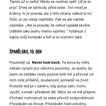
Tamto už si nefoť. Nikdy se nedívej zpět. Už je to
pryč. Dívej se tamtudy, před sebe. Ten most je
krásný, to je pravda, ale z této strany, odkud si ho
fotíš, jsi jej nikdy nepřešel. Pak se ale nahlas
zasměje. „Ale je pravda, že odtud vypadá skvěle.
Udělám taky jednu malou výjimku.“ Vytahuje z
kapsy svůj kompakt a fotí si tu scenérii také.
ŠPANĚLSKO, 10. DEN
Pousměji se.
Never look back
. Ta slova by měly
někam vyrazit pro všechny poutníky. Je dobře, že
jsem na začátku cesty poznal tolik lidí a převzal od
nich tolik příběhů, zkušeností, pohledů na život.
Protože teď je v závěru, kdy putuji sám, mohu
využít, a snad i předávat dál. Něco se ve mě přepne.
Přichází rozhodnutí za sebe převzít zodpovědnost.
Přestávám se litovat. Přestávám řešit prkotiny.