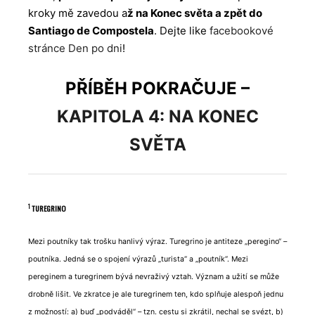
kroky mě zavedou a
ž na Konec světa a zpět do
Santiago de Compostela
. Dejte like
facebookové
stránce Den po dni
!
PŘÍBĚH POKRAČUJE –
KAPITOLA 4: NA KONEC
SVĚTA
1
TUREGRINO
Mezi poutníky tak trošku hanlivý výraz. Turegrino je antiteze „peregino“ –
poutníka. Jedná se o spojení výrazů „turista“ a „poutník“. Mezi
pereginem a turegrinem bývá nevraživý vztah. Význam a užití se může
drobně lišit. Ve zkratce je ale turegrinem ten, kdo splňuje alespoň jednu
z možností: a) buď „podváděl“ – tzn. cestu si zkrátil, nechal se svézt, b)