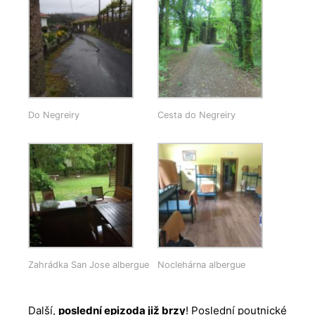
Do Negreiry
Cesta do Negreiry
Zahrádka San Jose albergue
Noclehárna albergue
Další,
poslední epizoda již brzy
! Poslední poutnické