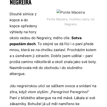
NEGREIRA
Dlouhé silnice z
Ponte Maceira, hodinku cesty od
kopce a do
Negreiry
kopce opředeny
výhledy na hory
okolo vedou do Negreiry, mého cíle.
Sotva
popadám dech
. To stejné se dá říci i o paní přede
mnou, která se na chvilku zastaví. Procházím kolem
a s úsměvem ji zdravím. Dobře jsem udělal – paní
prošla camino několikrát a okolí znala jako své boty.
Nasměrovala mě do obchodu i do slušného
albergue.
Jdu negreirskou ulicí se sáčkem ovoce a snídaní na
zítra, když vtom slyším: „Peregrino! Peregrino!“
Paní z blízkého albergue na mě mává. Lákala si své
zákazníky. Bohužel já už měl namířeno ke