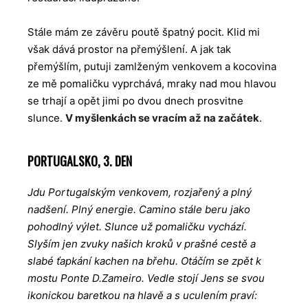
Stále mám ze závěru poutě špatný pocit. Klid mi
však dává prostor na přemýšlení. A jak tak
přemýšlím, putuji zamlženým venkovem a kocovina
ze mě pomaličku vyprchává, mraky nad mou hlavou
se trhají a opět jimi po dvou dnech prosvitne
slunce.
V myšlenkách se vracím až na začátek
.
PORTUGALSKO, 3. DEN
Jdu Portugalským venkovem, rozjařený a plný
nadšení. Plný energie. Camino stále beru j
ako
pohodlný výlet. Slunce už pomaličku vychází.
Slyším jen zvuky našich kroků v prašné cestě a
slabé ťapkání kachen na břehu. Otáčím se zpět k
mostu Ponte D.Zameiro. Vedle stojí Jens se svou
ikonickou baretkou na hlavě a s uculením praví: