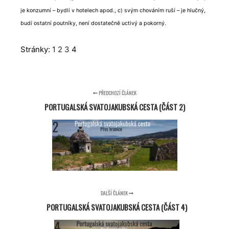
je konzumní – bydlí v hotelech apod., c) svým chováním ruší – je hlučný,
budí ostatní poutníky, není dostatečně uctivý a pokorný.
Stránky:
1
2
3
4
PŘEDCHOZÍ ČLÁNEK
PORTUGALSKÁ SVATOJAKUBSKÁ CESTA (ČÁST 2)
DALŠÍ ČLÁNEK
PORTUGALSKÁ SVATOJAKUBSKÁ CESTA (ČÁST 4)