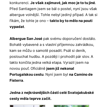
konkurenci.
Je však zajímavé, jak moc je to tu jiné
.
Před Santiagem jsem se bál o postel, nyní jsou však
albergue volnější. Tohle nebyl jediný případ. A tak si
říkám, že tohle je ono –
takto by to mělo na pouti
vypadat
.
Albergue San José
pak svému doporučení dostálo.
Bohatě vybavené a s vlastní příjemnou zahrádkou,
kam se můžu o samotě posadit. Psát si deník,
poslouchat hudbu. A později i prohodit pár slov. A
takto končila jedna velká etapa. Vyrazil jsem na
novou pouť. Oficiálně
jsem již nekonal
Portugalskou cestu
. Nyní jsem byl
na Camino de
Fisterra
.
Jedna z nejkrásnějších částí celé Svatojakubské
cesty měla teprve začít.