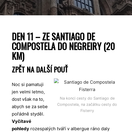
DEN 11 – ZE SANTIAGO DE
COMPOSTELA DO NEGREIRY (20
KM)
ZPĚT NA DALŠÍ POUŤ
Noc si pamatuji
jen velmi letmo,
Na konci cesty do Santiago de
dost však na to,
Compostela, na začátku cesty do
abych se za sebe
Fisterry
pořádně styděl.
Vyčítavé
pohledy
rozespalých tváří v albergue ráno daly